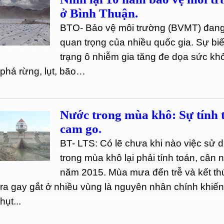
ở Bình Thuận.
BTO- Bảo vệ môi trường (BVMT) đang
quan trọng của nhiều quốc gia. Sự biến
trạng ô nhiễm gia tăng đe dọa sức kh
phá rừng, lụt, bão…
Nước trong mùa khô: Sự tính 
cam go.
BT- LTS: Có lẽ chưa khi nào việc sử
trong mùa khô lại phải tính toán, cân
năm 2015. Mùa mưa đến trễ và kết th
ra gay gắt ở nhiều vùng là nguyên nhân chính khiế
hụt...