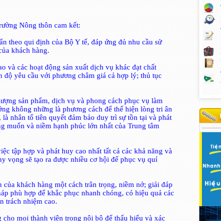
rường Nông thôn cam kết:
ẩn theo qui định của Bộ Y tế, đáp ứng đủ nhu cầu sử
của khách hàng.
o và các hoạt động sản xuất dịch vụ khác đạt chất
n độ yêu cầu với phương châm giá cả hợp lý; thủ tục
t lượng sản phẩm, dịch vụ và phong cách phục vụ làm
ởng không những là phương cách để thể hiện lòng tri ân
là nhân tố tiên quyết đảm bảo duy trì sự tồn tại và phát
ng muốn và niềm hạnh phúc lớn nhất của Trung tâm
việc tập hợp và phát huy cao nhất tất cả các khả năng và
hy vọng sẽ tạo ra được nhiều cơ hội để phục vụ quí
h của khách hàng một cách trân trọng, niềm nở; giải đáp
pháp phù hợp để khắc phục nhanh chóng, có hiệu quả các
ần trách nhiệm cao.
g cho mọi thành viên trong nội bộ để thấu hiểu và xác