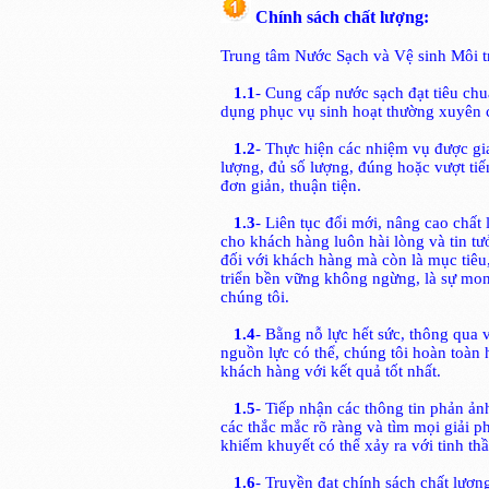
Chính sách chất lượng:
Trung tâm Nước Sạch và Vệ sinh Môi t
1.1
- Cung cấp nước sạch đạt tiêu chu
dụng phục vụ sinh hoạt thường xuyên 
1.2
- Thực hiện các nhiệm vụ được gia
lượng, đủ số lượng, đúng hoặc vượt tiế
đơn giản, thuận tiện.
1.3
- Liên tục đổi mới, nâng cao chấ
cho khách hàng luôn hài lòng và tin tư
đối với khách hàng mà còn là mục tiêu, 
triển bền vững không ngừng, là sự mo
chúng tôi.
1.4
- Bằng nỗ lực hết sức, thông qua 
nguồn lực có thể, chúng tôi hoàn toàn 
khách hàng với kết quả tốt nhất.
1.5
- Tiếp nhận các thông tin phản ản
các thắc mắc rõ ràng và tìm mọi giải 
khiếm khuyết có thể xảy ra với tinh th
1.6
- Truyền đạt chính sách chất lượn