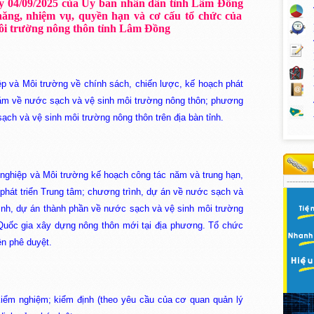
 04/09/2025 của Ủy ban nhân dân tỉnh Lâm Đồng
ăng, nhiệm vụ, quyền hạn và cơ cấu tổ chức của
ôi trường nông thôn tỉnh Lâm Đồng
p và Môi trường về chính sách, chiến lược, kế hoạch phát
 năm về nước sạch và vệ sinh môi trường nông thôn; phương
ạch và vệ sinh môi trường nông thôn trên địa bàn tỉnh.
nghiệp và Môi trường kế hoạch công tác năm và trung hạn,
phát triển Trung tâm; chương trình, dự án về nước sạch và
ình, dự án thành phần về nước sạch và vệ sinh môi trường
Quốc gia xây dựng nông thôn mới tại địa phương. Tổ chức
n phê duyệt.
kiểm nghiệm; kiểm định (theo yêu cầu của cơ quan quản lý