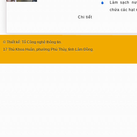
Làm sạch nướ
chứa các hạt 
Chi tiết
© Thiết kế: Tổ Công nghệ thông tin.
17 Thủ Khoa Huân, phường Phú Thủy, tỉnh Lâm Đồng.