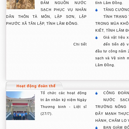
ĐẢM NGUỒN NƯỚC
tỉnh Lâm Đồng.
SẠCH PHỤC VỤ NHÂN
TĂNG CƯỜNG
DÂN THÔN TÀ MÔN, LẬP SƠN, LẬP
TÌNH TRẠNG
PHƯỚC XÃ TÂN LẬP, TỈNH LÂM ĐỒNG.
TRONG MÙA KHÔ 
KIẾT, TỈNH LÂM 
Giá vật liệu
Chi tiết
đến tiến độ v
đầu tư công năm 
sạch và Vệ sinh m
Lâm Đồng.
Hoạt động đoàn thể
Tổ chức các hoạt động
CÔNG ĐOÀ
tri ân nhân kỷ niệm Ngày
NƯỚC SẠC
Thương binh - Liệt sĩ
TRƯỜNG NÔNG 
(27/7).
ĐẨY MẠNH THỰC
HÀNH, CHĂM LO 
BAN GIÁM Đ