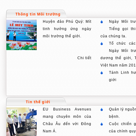
Thông tin Môi trường
Huyện đảo Phú Quý: Mít
Ngày Môi trư
tinh hưởng ứng ngày
Tiếng gọi th
môi trường thế giới.
của chúng ta.
Tổ chức cá
Ngày Môi trư
Chi tiết
dương thế giới, 
Việt Nam năm 201
Tánh Linh h
giới
Tin thế giới
EU Business Avenues
Quản lý nguồ
mang chuyên môn của
bệnh.
Châu Âu đến với Đông
Cuộc chiến g
Nam Á.
của chính qu