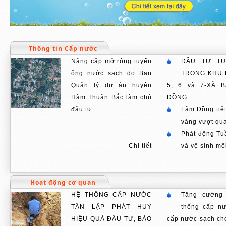
Thông tin Cấp nước
Nâng cấp mở rộng tuyến
ĐẦU TƯ T
ống nước sạch do Ban
TRONG KHU 
Quản lý dự án huyện
5, 6 và 7-XÃ 
Hàm Thuận Bắc làm chủ
ĐỒNG.
đầu tư.
Lâm Đồng tiế
vàng vượt qu
Phát động Tu
Chi tiết
và vệ sinh mô
Hoạt động cơ quan
HỆ THỐNG CẤP NƯỚC
Tăng cường 
TÂN LẬP PHÁT HUY
thống cấp n
HIỆU QUẢ ĐẦU TƯ, BẢO
cấp nước sạch cho