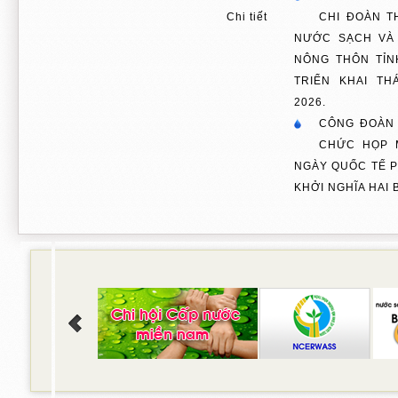
Chi tiết
CHI ĐOÀN T
NƯỚC SẠCH VÀ
NÔNG THÔN TỈ
TRIỂN KHAI T
2026.
CÔNG ĐOÀN
CHỨC HỌP 
NGÀY QUỐC TẾ P
KHỞI NGHĨA HAI 